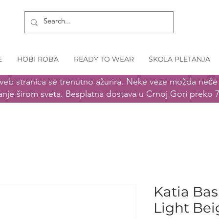
E
HOBI ROBA
READY TO WEAR
ŠKOLA PLETANJA
veb stranica se trenutno ažurira. Neke veze možda neće r
anje širom sveta. Besplatna dostava u Crnoj Gori preko 
Katia Bas
Light Bei