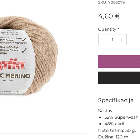
SKU: Y003079
Price
4,60 €
Quantity
*
D
Specifikacija
Sastav:
52% Superwash 
48% akril.
Neto težina: 50 g.
Dužina: 120 m.