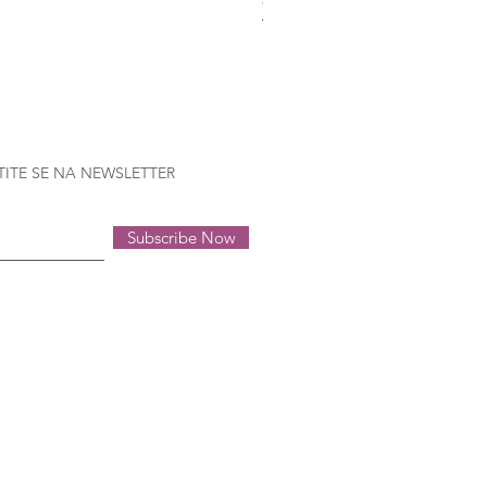
Gütermann Extra strong - 70
Nema na zalihi
TITE SE NA NEWSLETTER
Subscribe Now