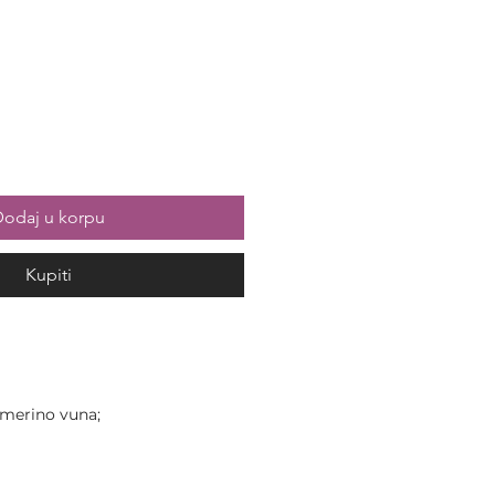
odaj u korpu
Kupiti
merino vuna;