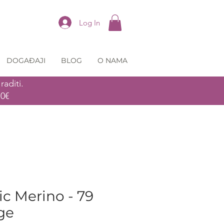
Log In
DOGAĐAJI
BLOG
O NAMA
aditi.
70€
ic Merino - 79
ge