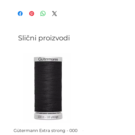
Slični proizvodi
Gütermann Extra strong - 000
Gütermann Extra strong 