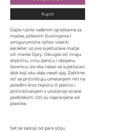
Kupiti
Dajte ručno rađenim igračkama za
mačke, plišanim životinjama i
amigurumima njihov vlastiti
karakter uz ove svjetlucave mačje
oči marke Opry. Okrugle oči imaju
eliptičnu, crnu zjenicu i obojenu
šarenicu; iza oka nalazi se svjetlucavi
disk koji oku daje veseli sjaj. Zaštitne
oči se pričvršćuju umetanjem niti na
poleđini kroz tkaninu ili pletivo i
pričvršćivanjem s unutarnje strane
podloškom. Oči su napravljene od
plastike.
Set se sastoji od para očiju.