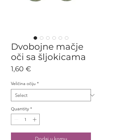
Dvobojne mačje
oči sa šljokicama
Price
1,60 €
Veličina očiju
*
Quantity
*
Dodaj u korpu