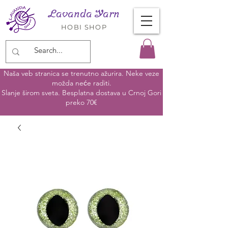
Lavanda Yarn
HOBI SHOP
Naša veb stranica se trenutno ažurira. Neke veze
možda neće raditi.
Slanje širom sveta. Besplatna dostava u Crnoj Gori
preko 70€