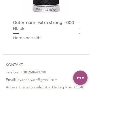
Gütermann Extra strong - 000
Gütermann Extra strong 
Black
Grey
Nema na zalihi
Nema na zalihi
KONTAKT:
Telefon:
+38 268649790
Email: lavanda.yarn@gmail.com
Adresa: Braće Grakalić, 20a,
Herceg Novi, 85340
,
Montenegro
CUSTOMER SERVICE
:
Poručivanje i plaćanje
Dostava