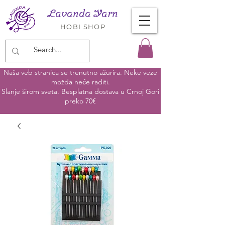
Lavanda Yarn
HOBI SHOP
Naša veb stranica se trenutno ažurira. Neke veze
možda neće raditi.
Slanje širom sveta. Besplatna dostava u Crnoj Gori
preko 70€