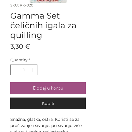
SKU: PK-020
Gamma Set
čeličnih igala za
quilling
Price
3,30 €
Quantity
*
Dodaj u korpu
Kupiti
Snažna, glatka, oštra. Koristi se za
prošivanje i šivanje: pri šivanju više
slojeva tkanine, poliesterske