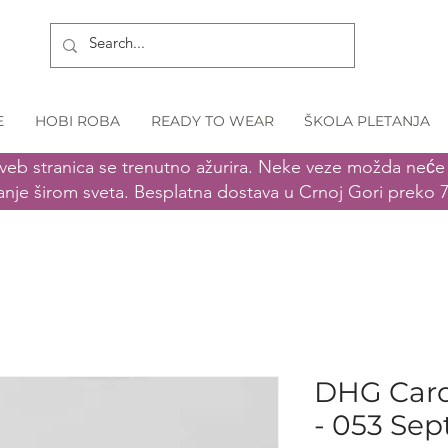
E
HOBI ROBA
READY TO WEAR
ŠKOLA PLETANJA
veb stranica se trenutno ažurira. Neke veze možda neće r
anje širom sveta. Besplatna dostava u Crnoj Gori preko 
DHG Card
- 053 Se