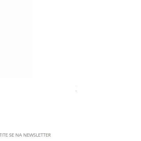
Gütermann Extra strong - 70
Nema na zalihi
TITE SE NA NEWSLETTER