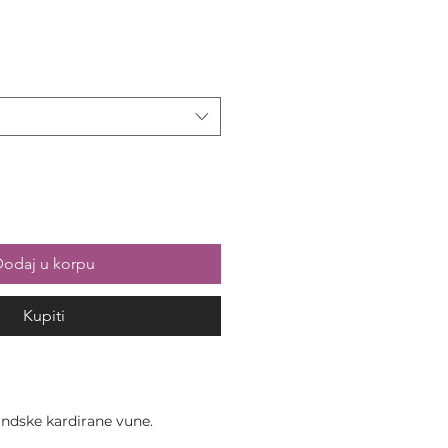
odaj u korpu
Kupiti
ndske kardirane vune.