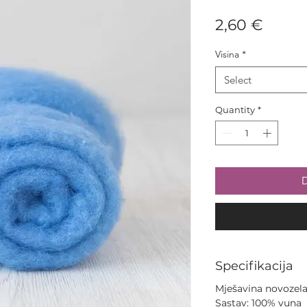
Price
2,60 €
Visina
*
Select
Quantity
*
D
Specifikacija
Mješavina novozela
Sastav: 100% vuna