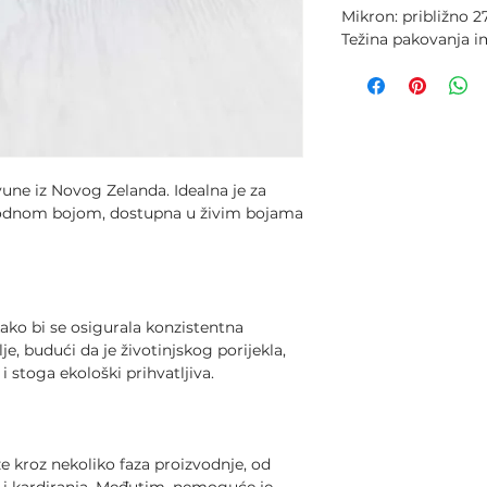
Mikron: približno 2
Težina pakovanja im
vune iz Novog Zelanda. Idealna je za
rodnom bojom, dostupna u živim bojama
ako bi se osigurala konzistentna
e, budući da je životinjskog porijekla,
i stoga ekološki prihvatljiva.
e kroz nekoliko faza proizvodnje, od