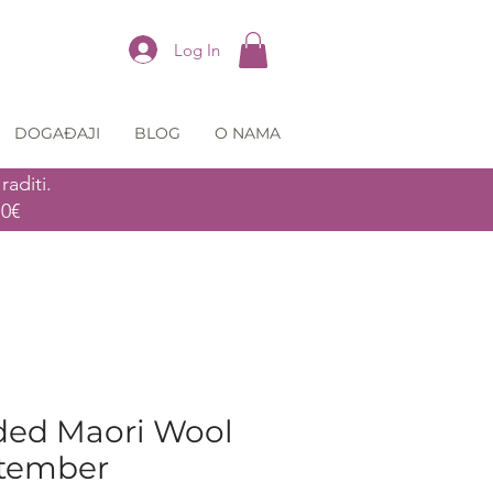
Log In
DOGAĐAJI
BLOG
O NAMA
aditi.
70€
ed Maori Wool
ptember