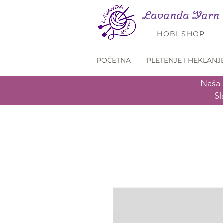
Lavanda Yarn
HOBI SHOP
POČETNA
PLETENJE I HEKLANJ
Naša 
Sl