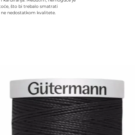
a i kardiranja. Međutim, nemoguće je
toće, što bi trebalo smatrati
 ne nedostatkom kvalitete.