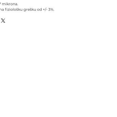
7 mikrona.
a fiziološku grešku od +/- 3%.