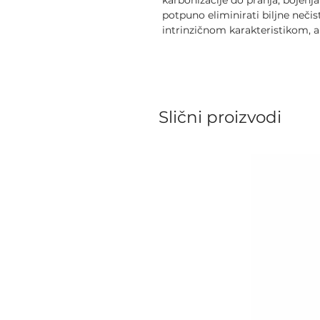
karbonizacije do pranja, bojenj
potpuno eliminirati biljne nečis
intrinzičnom karakteristikom, a
Slični proizvodi