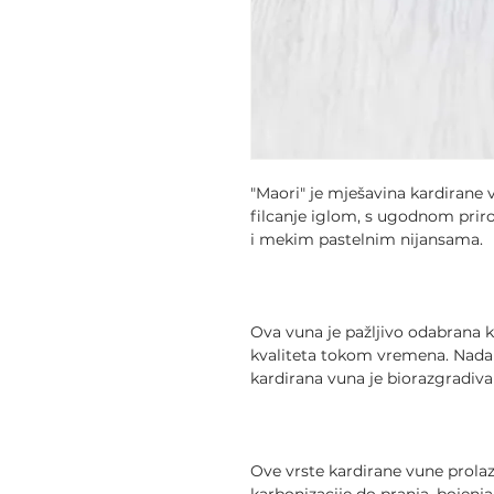
"Maori" je mješavina kardirane 
filcanje iglom, s ugodnom pri
i mekim pastelnim nijansama.
Ova vuna je pažljivo odabrana k
kvaliteta tokom vremena. Nadalj
kardirana vuna je biorazgradiva 
Ove vrste kardirane vune prolaz